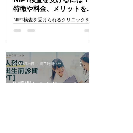
特徴や料金、メリットをま
とめました。
NIPT検査を受けられるクリニックを東
京でお探しですか？ 今回は産婦人科専
門とし、総検査数が10000件を超える
八重洲セムクリニックについて紹介し
ます。特徴や料金、メリットをまとめ
ましたので参考にしてみてください。
目次 八重洲セムクリニックの特徴...
2021年9月29日
読了時間: 4分
八重洲セムクリニック
でNIPT検査を受けるに
は？特徴や料金、メリ
ットをまとめました。